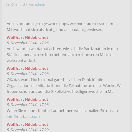
Wolfhart Hildebrandt
Daten, Datenklau oder auch kritische Anwendungen.
Veröffentlicht von
admin
5. Dezember 2014 - 17:22
Wolfhart Hildebrandt
Wir werden uns sicher mit der Frage
5. Dezember 2014 - 17:25
beschäftigen, was sind eigentlich die Themen
Auch vollständige Tagesworkshops, wie mit Frau Sierralta am
der kollektiven Intelligenz.
Mittwoch hat sich als richtig und ausbaufähig erwiesen.
Wolfhart Hildebrandt
Wolfhart Hildebrandt
5. Dezember 2014 - 17:22
5. Dezember 2014 - 17:26
Das Thema entwickelt sich weiter, wir werden
Auch werden wir darauf achten, wie sich die Partizipation in den
das an einem Tag vorstellen.. Themen, Inhalte,
Städten aber auch im Internet und auch mit unseren Mitteln
Strukturen, Angebote etc.
weiterentwickelt.
Wolfhart Hildebrandt
Wolfhart Hildebrandt
5. Dezember 2014 - 17:23
5. Dezember 2014 - 17:28
und wir werden auch aufzeigen, was heute gut
OK, das wars. Noch einmal ganz herzlichen Dank für die
geklappt hat, wo kollektive Intelligenzprozesse
Organisation, die Mitarbeit und die Teilnahme an diese Woche. Wir
gestört werden durch Missbrauch der Daten,
freuen schon uns auf die 9. kollektive Intelligenzwoche im Mai.
Datenklau oder auch kritische Anwendungen.
Wolfhart Hildebrandt
Wolfhart Hildebrandt
5. Dezember 2014 - 17:28
5. Dezember 2014 - 17:25
Wenn Sie mit uns Kontakt aufnehmen wollen, mailen Sie uns an
Auch vollständige Tagesworkshops, wie mit
info@netbaes.com
Frau Sierralta am Mittwoch hat sich als richtig
und ausbaufähig erwiesen.
Wolfhart Hildebrandt
5. Dezember 2014 - 17:29
Wolfhart Hildebrandt