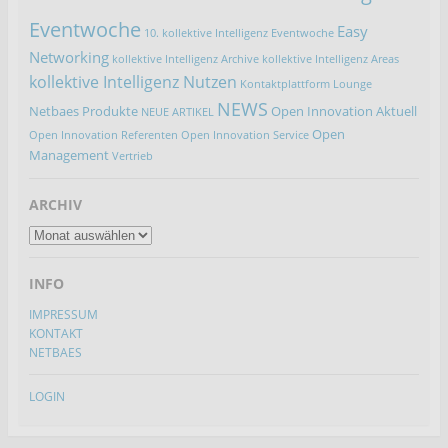
Eventwoche
Easy
10. kollektive Intelligenz Eventwoche
Networking
kollektive Intelligenz Archive
kollektive Intelligenz Areas
kollektive Intelligenz Nutzen
Kontaktplattform
Lounge
NEWS
Netbaes Produkte
Open Innovation Aktuell
NEUE ARTIKEL
Open
Open Innovation Referenten
Open Innovation Service
Management
Vertrieb
ARCHIV
ARCHIV
INFO
IMPRESSUM
KONTAKT
NETBAES
LOGIN