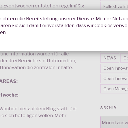
genz Eventwochen entstehen regelmäßig
kollektive In
beit bzw. Weiterentwicklungen
kollektive In
eichtern die Bereitstellung unserer Dienste. Mit der Nutzu
ktive. Wir können nicht jede Form hier
lären Sie sich damit einverstanden, dass wir Cookies verw
halb der kollektiven Intelligenz Areas
kollektive In
nen
Aufgabe, die Darstellung und
Kontaktplat
erausragender Lösungen.
Netbaes Pro
 und Information wurden für alle
NEWS
Op
der drei Bereiche sind Information,
Innovation die zentralen Inhalte.
Open Innova
Open Innovat
 AREAS:
Open Mana
entwoche:
ARCHIV
 Wochen hier auf dem Blog statt. Die
e sich beteiligen wollen. Mehr
ARCHIV