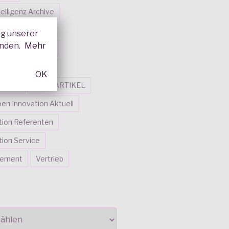
telligenz Archive
telligenz Areas
ng unserer
enden.
Mehr
telligenz Nutzen
tform
Lounge
OK
dukte
NEUE ARTIKEL
en Innovation Aktuell
tion Referenten
ion Service
gement
Vertrieb