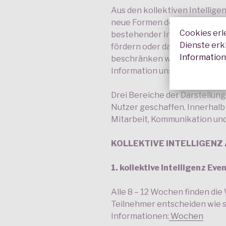
Aus den kollektiven Intelli
neue Formen der Zusammenar
Cookies erl
bestehender Intelligenz-Kolle
Dienste erk
fördern oder darstellen. Inner
Informatio
beschränken wir uns auf eine 
Information uns bekannter h
Drei Bereiche der Darstellung
Nutzer geschaffen. Innerhalb 
Mitarbeit, Kommunikation und 
KOLLEKTIVE INTELLIGENZ
1. kollektive Intelligenz Ev
Alle 8 – 12 Wochen finden die
Teilnehmer entscheiden wie si
Informationen:
Wochen