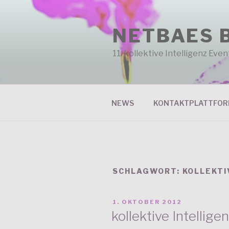
Zum
Inhalt
NETBAES 
springen
11. kollektive Intelligenz Ev
NEWS
KONTAKTPLATTFO
SCHLAGWORT: KOLLEKTI
VERÖFFENTLICHT
1. OKTOBER 2012
AM
kollektive Intellige