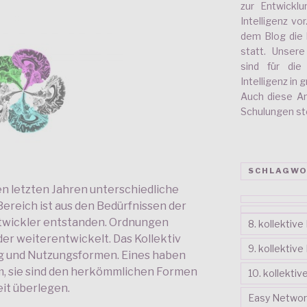
zur Entwickl
Intelligenz vo
dem Blog die 
statt. Unser
sind für di
Intelligenz in
Auch diese A
Schulungen stel
SCHLAGWO
den letzten Jahren unterschiedliche
reich ist aus den Bedürfnissen der
ntwickler entstanden. Ordnungen
8. kollektiv
er weiterentwickelt. Das Kollektiv
9. kollektiv
ng und Nutzungsformen. Eines haben
, sie sind den herkömmlichen Formen
10. kollekti
it überlegen.
Easy Networ