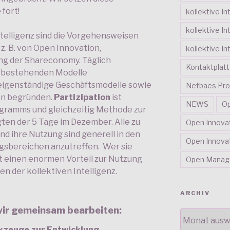
fort!
kollektive In
kollektive In
telligenz sind die Vorgehensweisen
. B. von Open Innovation,
kollektive In
ng der Shareconomy. Täglich
Kontaktplat
e bestehenden Modelle
eigenständige Geschäftsmodelle sowie
Netbaes Pro
en begründen.
Partizipation
ist
NEWS
Op
gramms und gleichzeitig Methode zur
ten der 5 Tage im Dezember. Alle zu
Open Innova
 ihre Nutzung sind generell in den
Open Innovat
sbereichen anzutreffen. Wer sie
zt einen enormen Vorteil zur Nutzung
Open Mana
n der kollektiven Intelligenz.
ARCHIV
wir gemeinsam bearbeiten:
ARCHIV
kzeuge zur Entwicklung,