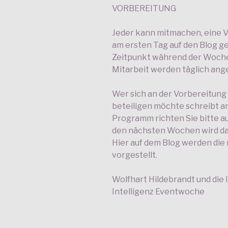
VORBEREITUNG
Jeder kann mitmachen, eine Vo
am ersten Tag auf den Blog g
Zeitpunkt während der Woche.
Mitarbeit werden täglich ang
Wer sich an der Vorbereitun
beteiligen möchte schreibt a
Programm richten Sie bitte au
den nächsten Wochen wird da
Hier auf dem Blog werden di
vorgestellt.
Wolfhart Hildebrandt und die I
Intelligenz Eventwoche