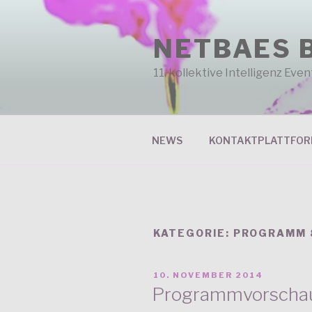
Zum
Inhalt
NETBAES 
springen
11. kollektive Intelligenz Ev
NEWS
KONTAKTPLATTFO
KATEGORIE: PROGRAMM 
VERÖFFENTLICHT
10. NOVEMBER 2014
AM
Programmvorschau 8