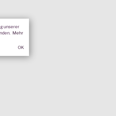
ng unserer
enden.
Mehr
OK