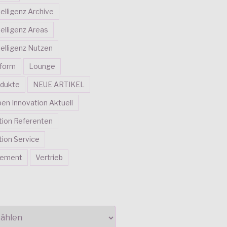
telligenz Archive
telligenz Areas
telligenz Nutzen
tform
Lounge
dukte
NEUE ARTIKEL
en Innovation Aktuell
tion Referenten
ion Service
gement
Vertrieb