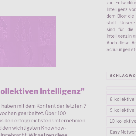
zur Entwickl
Intelligenz vo
dem Blog die 
statt. Unser
sind für di
Intelligenz in
Auch diese A
Schulungen stel
SCHLAGWO
llektiven Intelligenz”
8. kollektiv
haben mit dem Kontent der letzten 7
9. kollektiv
twochen gearbeitet. Über 100
us den erfolgreichsten Unternehmen
10. kollekti
und den wichtigsten Knowhow-
Easy Networ
ingebracht. Wir setzen diese