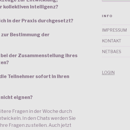
kollektiven Intelligenz?
INFO
h in der Praxis durchgesetzt?
IMPRESSUM
n zur Bestimmung der
KONTAKT
NETBAES
 bei der Zusammenstellung ihres
ten?
LOGIN
e Teilnehmer sofort in ihren
 nicht eignen?
itere Fragen in der Woche durch
ntwickeln. In den Chats werden Sie
re Fragen zu stellen. Auch jetzt