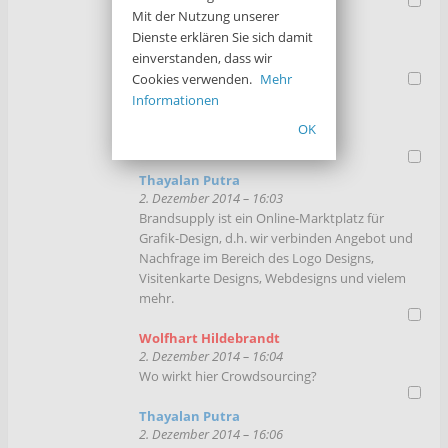
Mit der Nutzung unserer
admin
Dienste erklären Sie sich damit
2. Dezember 2014 – 16:02
einverstanden, dass wir
Bitte immer Fragen stellen.
Cookies verwenden.
Mehr
Informationen
Wolfhart Hildebrandt
2. Dezember 2014 – 16:03
OK
Was macht Brandsupply?
Thayalan Putra
2. Dezember 2014 – 16:03
Brandsupply ist ein Online-Marktplatz für
Grafik-Design, d.h. wir verbinden Angebot und
Nachfrage im Bereich des Logo Designs,
Visitenkarte Designs, Webdesigns und vielem
mehr.
Wolfhart Hildebrandt
2. Dezember 2014 – 16:04
Wo wirkt hier Crowdsourcing?
Thayalan Putra
2. Dezember 2014 – 16:06