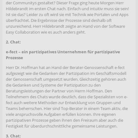
der Communitys gestaltet? Dieser Frage ging heute Morgen Herr
Hildebrandt im ersten Chat nach. Einfach und intuitiv muss sie sein!
Ist sie das? Leider zu oft wird sie mit Technik wie Portalen und Apps
überfrachtet. Die Ergebnisse der Prozesse sind deshalb oft
unzureichend. Herr Hildebrandt zeigte an Hand von der Software
Easy Collaboration wie es auch anders geht.
2. Chat:
e-fect – ein partizipatives Unternehmen für partizipative
Prozesse
Herr Dr. Hoffman hat an Hand der Berater-Genossenschaft e-fect
aufgezeigt wie die Gedanken der Partizipation im Geschäftsmodell
der Genossenschaft umgesetzt wurden. Gleichzeitig gehören auch
die Gedanken und Systeme der Partizipation zu den
Beratungsleistungen der Partner von Herrn Hoffman. Den
Teilnehmern des Chats wurde deutlich, dass die Spezialisten von e-
fect auch weitere Methoden zur Entwicklung von Gruppen und
Teams beherrschen. Hier sind Top-Berater in einem Team aktiv, die
viele anspruchsvolle Aufgaben erfüllen können. Ihre eigenen
partizipativen Prozesse geben ihnen den Freiraum aber auch die
Festigkeit für überdurchschnittliche gemeinsame Leistungen.
3. Chat: