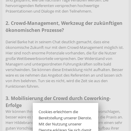
sind gespannt, wie die nächsten Tage verlaufen werden. Die
hervorragenden Referenten versprechen hochwertige
Präsentationen und Dialoge mit den Teilnehmern.
2. Crowd-Management, Werkzeug der zukünftigen
ökonomischen Prozesse?
Daniel Barke hat in seinem Chat deutlich gemacht, dass eine
ökonomische Zukunft nur mit dem Crowd-Management möglich ist.
Hier sind noch enorme Potenziale vorhanden, die für die Nutzer
große Wettbewerbsvorteile versprechen. Der Widerstand von
Managern und untergeordneten Führungskräften sollte bald
verschwinden. Sie können diese Entwicklung nicht aufhalten. Besser
wäre es sie nehmen das Angebot des Referenten an und lassen sich
von ihm belehren. Tun sie es nicht, wird die Zeit sie aus den
Funktionen führen.
3. Mobilisierung der Crowd durch Coworking-
Erfolge
Wir können Ihnen noch viele theoretische Methoden vorschlagen,
Cookies erleichtern die
besser wäre es sie fangen sofort mit der Umsetzung in die Praxis an.
Bereitstellung unserer Dienste.
Herr Hildebrandt hat mit seinem Team den Teilnehmern einen sehr
Mit der Nutzung unserer
guten Vorschlag gemacht. Starten sie heute mit dem Aufbau ihrer
Dienste erklären Sie sich damit