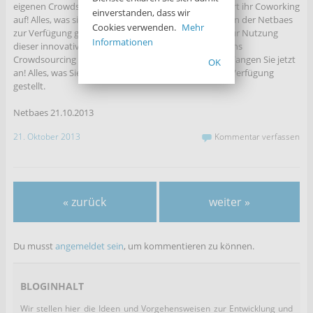
eigenen Crowdsourcing-Community – bauen sie sofort ihr Coworking
einverstanden, dass wir
auf! Alles, was sie an Software dazu brauchen, wird von der Netbaes
Cookies verwenden.
Mehr
zur Verfügung gestellt. Dieses kostenloses Angebot zur Nutzung
Informationen
dieser innovativen Software ermöglicht den Einstieg ins
Crowdsourcing bzw. in die Variante des Coworkings. Fangen Sie jetzt
OK
an! Alles, was Sie brauchen, wird in dieser Woche zur Verfügung
gestellt.
Netbaes 21.10.2013
21. Oktober 2013
Kommentar verfassen
« zurück
weiter »
Du musst
angemeldet sein
, um kommentieren zu können.
BLOGINHALT
Wir stellen hier die Ideen und Vorgehensweisen zur Entwicklung und