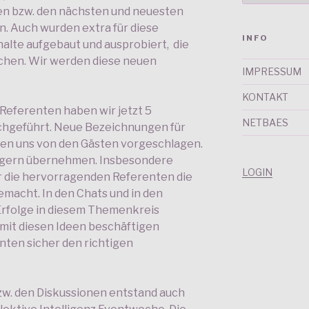
sen bzw. den nächsten und neuesten
n. Auch wurden extra für diese
INFO
te aufgebaut und ausprobiert, die
ichen. Wir werden diese neuen
IMPRESSUM
KONTAKT
Referenten haben wir jetzt 5
NETBAES
chgeführt. Neue Bezeichnungen für
en uns von den Gästen vorgeschlagen.
 gern übernehmen. Insbesondere
LOGIN
r die hervorragenden Referenten die
emacht. In den Chats und in den
Erfolge in diesem Themenkreis
r mit diesen Ideen beschäftigen
nten sicher den richtigen
w. den Diskussionen entstand auch