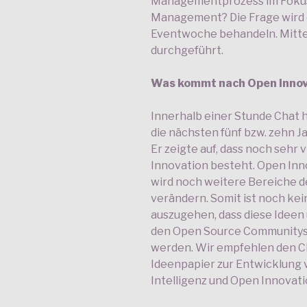
Managementprozess im Foku
Management? Die Frage wird di
Eventwoche behandeln. Mitte 
durchgeführt.
Was kommt nach Open Innov
Innerhalb einer Stunde Chat h
die nächsten fünf bzw. zehn 
Er zeigte auf, dass noch sehr 
Innovation besteht. Open Inno
wird noch weitere Bereiche d
verändern. Somit ist noch kein
auszugehen, dass diese Ideen
den Open Source Communitys 
werden. Wir empfehlen den Cha
Ideenpapier zur Entwicklung 
Intelligenz und Open Innovati