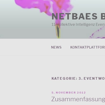
Zum
Inhalt
NETBAES 
springen
11. kollektive Intelligenz Ev
NEWS
KONTAKTPLATTFO
KATEGORIE: 3. EVENTW
VERÖFFENTLICHT
5. NOVEMBER 2012
AM
Zusammenfassung 3.