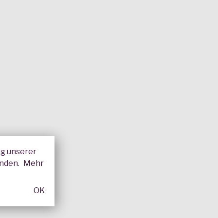
ng unserer
enden.
Mehr
OK