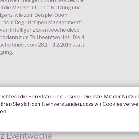
llektive Intelligenz Eventwoche. Die
nd die Manager für die Nutzung und
ligenz, wie zum Beispiel Open
ter dem Begriff “Open Management”
iven Intelligenz Eventwoche diese
und dann zum Teil beantwortet. Die 4.
che findet vom 28.1. – 1.2.2013 statt.
igung.
eichtern die Bereitstellung unserer Dienste. Mit der Nutzu
lären Sie sich damit einverstanden, dass wir Cookies verw
nen
sammenfassung 3.
enz Eventwoche