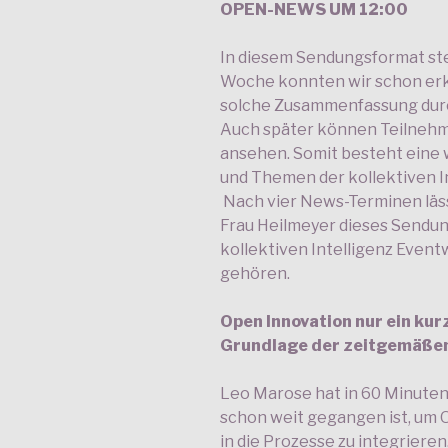
OPEN-NEWS UM 12:00
In diesem Sendungsformat stec
Woche konnten wir schon erk
solche Zusammenfassung durch
Auch später können Teilnehm
ansehen. Somit besteht eine 
und Themen der kollektiven I
Nach vier News-Terminen lässt
Frau Heilmeyer dieses Sendun
kollektiven Intelligenz Even
gehören.
Open Innovation nur ein kur
Grundlage der zeitgemäße
Leo Marose hat in 60 Minute
schon weit gegangen ist, um
in die Prozesse zu integriere