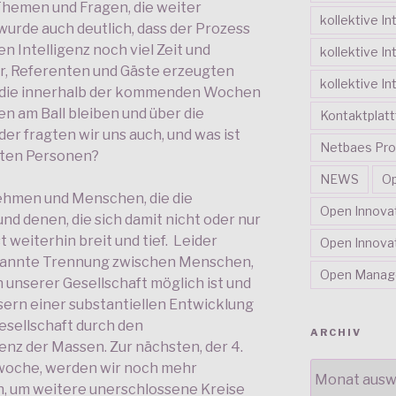
hemen und Fragen, die weiter
kollektive In
wurde auch deutlich, dass der Prozess
n Intelligenz noch viel Zeit und
kollektive In
er, Referenten und Gäste erzeugten
kollektive In
 die innerhalb der kommenden Wochen
n am Ball bleiben und über die
Kontaktplat
er fragten wir uns auch, und was ist
Netbaes Pro
gten Personen?
NEWS
Op
hmen und Menschen, die die
Open Innova
und denen, die sich damit nicht oder nur
 weiterhin breit und tief. Leider
Open Innovat
ekannte Trennung zwischen Menschen,
Open Mana
n unserer Gesellschaft möglich ist und
ern einer substantiellen Entwicklung
esellschaft durch den
ARCHIV
nz der Massen. Zur nächsten, der 4.
ARCHIV
twoche, werden wir noch mehr
 um weitere unerschlossene Kreise