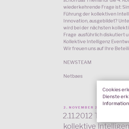
schon das Thema für die 4. Ko
wiederkehrende Frage ist: Si
Führung der kollektiven Intel
Innovation, ausgebildet? Un
wird bei der nächsten kollekt
Frage ausführlich diskutiert 
Kollektive Intelligenz Eventwo
Wir freuen uns auf Ihre Beteil
NEWSTEAM
Netbaes
Cookies erl
Dienste erk
Informatio
VERÖFFENTLICHT
2. NOVEMBER 2012
AM
2.11.2012 Tageszu
kollektive Intellig