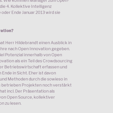
s. Wie kommen Manager zum Open-
e 4. Kollektive Intelligenz
oder Ende Januar 2013 wird sie
ation?
at Herr Hildebrandt einen Ausblick in
Jahre nach Open Innovation gegeben.
viel Potenzial innerhalb von Open
vation als ein Teil des Crowdsourcing
er Betriebswirtschaft erfassen und
 Ende in Sicht. Eher ist davon
 und Methoden durch die sowieso in
betrieben Projekten noch verstärkt
t incl. Der Präsentation als
von Open Source, kollektiver
on zu lesen.