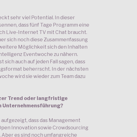
kt sehr viel Potential. In dieser
ennen, dass fünf Tage Programm eine
 Live-Internet TV mit Chat braucht.
er sich noch diese Zusammenfassung
weitere Möglichkeit sich den Inhalten
ntelligenz Eventwoche zu nähern.
 sich auch auf jeden Fall sagen, dass
gsformat beherrscht. In der nächsten
twoche wird sie wieder zum Team dazu
zer Trend oder langfristige
n Unternehmensführung?
n aufgezeigt, dass das Management
 Open Innovation sowie Crowdsourcing
n. Aber es sind noch umfangreiche