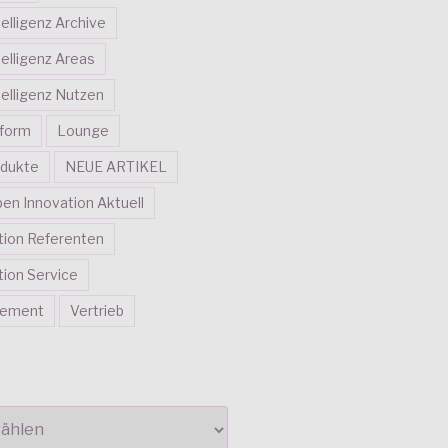
telligenz Archive
telligenz Areas
telligenz Nutzen
tform
Lounge
dukte
NEUE ARTIKEL
en Innovation Aktuell
tion Referenten
ion Service
gement
Vertrieb