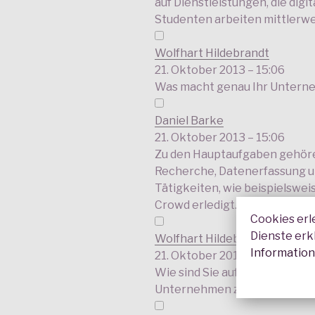
auf Dienstleistungen, die digit
Studenten arbeiten mittlerweil
Wolfhart Hildebrandt
21. Oktober 2013 – 15:06
Was macht genau Ihr Unter
Daniel Barke
21. Oktober 2013 – 15:06
Zu den Hauptaufgaben gehöre
Recherche, Datenerfassung un
Tätigkeiten, wie beispielswe
Crowd erledigt.
Cookies erl
Dienste erk
Wolfhart Hildebrandt
Informatio
21. Oktober 2013 – 15:07
Wie sind Sie auf die Idee ge
Unternehmen zu gründen?