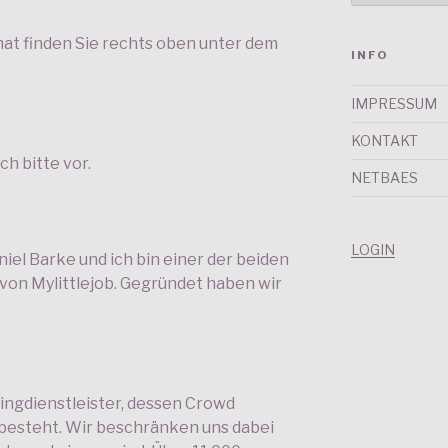
hat finden Sie rechts oben unter dem
INFO
IMPRESSUM
KONTAKT
ch bitte vor.
NETBAES
LOGIN
iel Barke und ich bin einer der beiden
von Mylittlejob. Gegründet haben wir
cingdienstleister, dessen Crowd
 besteht. Wir beschränken uns dabei