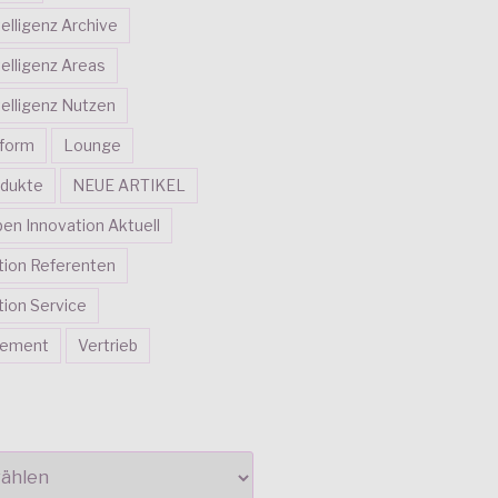
telligenz Archive
telligenz Areas
telligenz Nutzen
tform
Lounge
dukte
NEUE ARTIKEL
en Innovation Aktuell
tion Referenten
ion Service
gement
Vertrieb