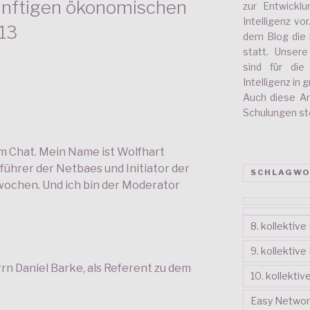
ünftigen ökonomischen
zur Entwickl
Intelligenz vo
13
dem Blog die 
statt. Unser
sind für di
Intelligenz in
Auch diese A
Schulungen stel
m Chat. Mein Name ist Wolfhart
sführer der Netbaes und Initiator der
SCHLAGWO
twochen. Und ich bin der Moderator
8. kollektiv
9. kollektiv
rn Daniel Barke, als Referent zu dem
10. kollekti
Easy Networ