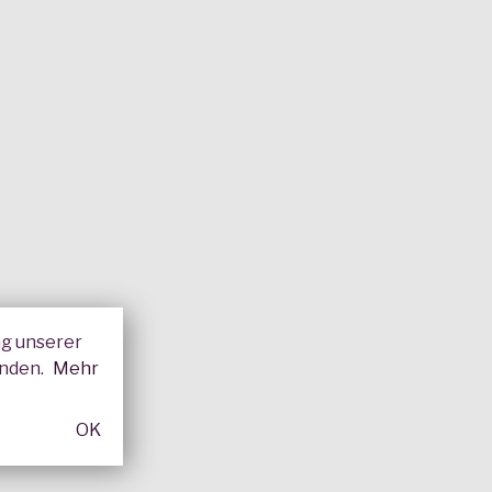
ng unserer
enden.
Mehr
OK