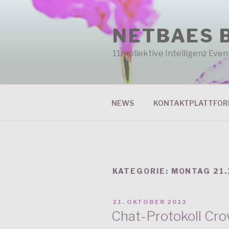
Zum
Inhalt
NETBAES 
springen
11. kollektive Intelligenz Ev
NEWS
KONTAKTPLATTFO
KATEGORIE: MONTAG 21.
VERÖFFENTLICHT
21. OKTOBER 2013
AM
Chat-Protokoll C